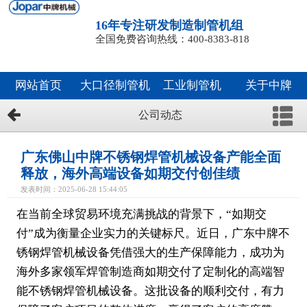
16年专注研发制造制管机组
全国免费咨询热线：400-8383-818
网站首页
大口径制管机
工业制管机
关于中牌
公司动态
广东佛山中牌不锈钢焊管机械设备产能全面
释放，海外高端设备如期交付创佳绩
发表时间：2025-06-28 15:44:05
在当前全球贸易环境充满挑战的背景下，“如期交
付”成为衡量企业实力的关键标尺。近日，广东中牌不
锈钢焊管机械设备凭借强大的生产保障能力，成功为
海外多家领军焊管制造商如期交付了定制化的高端智
能不锈钢焊管机械设备。这批设备的顺利交付，有力