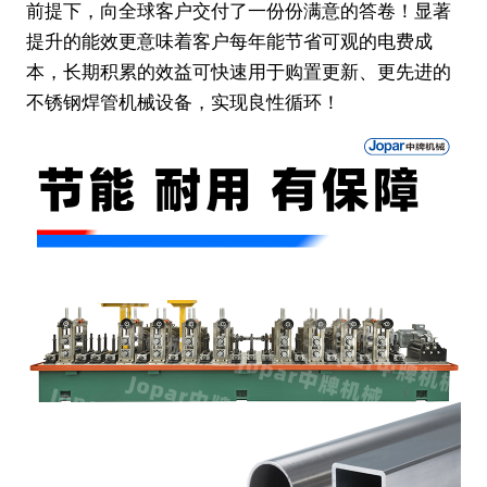
前提下，向全球客户交付了一份份满意的答卷！显著
提升的能效更意味着客户每年能节省可观的电费成
本，长期积累的效益可快速用于购置更新、更先进的
不锈钢焊管机械设备，实现良性循环！