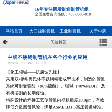
16年专注研发制造制管机组
全国免费咨询热线：400-8383-818
网站首页
大口径制管机
工业制管机
关于中牌
问题解答
中牌不锈钢制管机在各个行业的应用
发表时间：2025-04-16 16:52:24
【化工领域——抗腐蚀先锋】
采用双相钢/奥氏体不锈钢精密成型技术，制造的管道
系统可耐受强酸（98%硫酸）、强碱（40%NaOH）及
有机溶剂的长期侵蚀。
特殊设计的焊接工艺使管道内壁粗糙度≤0.8μm，有效
降低介质残留风险，满足ASME B31.3高压管道标准。