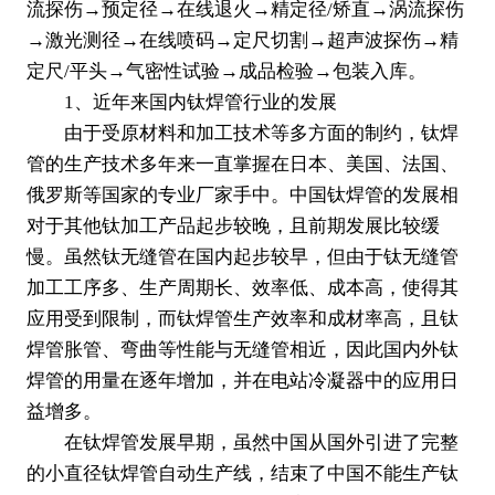
流探伤→预定径→在线退火→精定径/矫直→涡流探伤
→激光测径→在线喷码→定尺切割→超声波探伤→精
定尺/平头→气密性试验→成品检验→包装入库。
1、近年来国内钛焊管行业的发展
由于受原材料和加工技术等多方面的制约，钛焊
管的生产技术多年来一直掌握在日本、美国、法国、
俄罗斯等国家的专业厂家手中。中国钛焊管的发展相
对于其他钛加工产品起步较晚，且前期发展比较缓
慢。虽然钛无缝管在国内起步较早，但由于钛无缝管
加工工序多、生产周期长、效率低、成本高，使得其
应用受到限制，而钛焊管生产效率和成材率高，且钛
焊管胀管、弯曲等性能与无缝管相近，因此国内外钛
焊管的用量在逐年增加，并在电站冷凝器中的应用日
益增多。
在钛焊管发展早期，虽然中国从国外引进了完整
的小直径钛焊管自动生产线，结束了中国不能生产钛