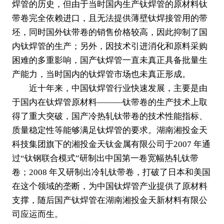
焊管的历史，但由于当时国内生产钛焊管的原材料钛
带卷完全依赖进口，且无法提供薄壁钛焊接管用的带
坯，同时国外钛带卷的销售价格较高，因此抑制了国
内钛焊管的生产；另外，因技术引进消化和原料采购
困难的多重影响，国产钛焊管一直未真正具备批量生
产能力，当时国内的钛焊管市场也未真正形成。
近十年来，中国钛焊管行业快速发展，主要是由
于国内在钛焊管原材料———钛带卷的生产技术上取
得了重大突破，国产冷热轧钛带卷的技术性能指标、
质量稳定性等能够满足钛焊管的要求。湖南湘投金天
科技集团旗下的湘投金天钛金属有限公司于2007 年通
过“钛钢联合模式”研制出中国第一卷宽幅热轧钛带
卷；2008 年又研制出冷轧钛带卷，打破了日本和美国
在这个领域的垄断，为中国钛焊管产业提供了原材料
支撑，随后国产钛焊管在湖南湘投金天新材料有限公
司应运而生。