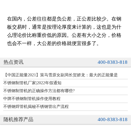
在国内，公差往往都是负公差，正公差比较少。在钢
板交易时，通常是按理论厚度来计算的，这也是为什
么理论价比称重价低的原因。公差有大小之分，价格
也会不一样，大公差的价格就便宜很多了。
热点资讯
400-8383-818
【中国正能量2021】策马雪原女副局长贺娇龙：最大的正能量是
不锈钢制管机厂家|2022年假通知
不锈钢制管机的正确操作方法都有哪些?
中牌不锈钢制管机操作使用教程
不锈钢焊管机揭秘不锈钢管出产流程
随机推荐产品
400-8383-818