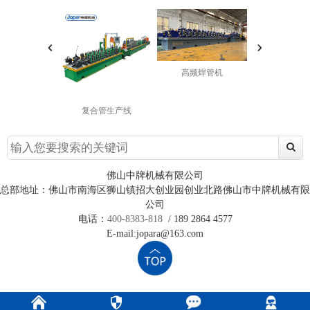
高频焊管机
复合管生产线
不锈钢制
佛山中牌机械有限公司
总部地址：佛山市南海区狮山镇招大创业园创业北路佛山市中牌机械有限
公司
电话：
400-8383-818
/ 189 2864 4577
E-mail:jopara@163.com